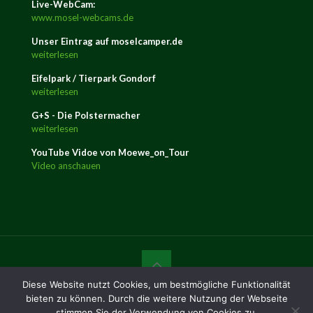
Live-WebCam:
www.mosel-webcams.de
Unser Eintrag auf moselcamper.de
weiterlesen
Eifelpark / Tierpark Gondorf
weiterlesen
G+S - Die Polstermacher
weiterlesen
YouTube Vidoe von Moewe_on_Tour
Video anschauen
Diese Website nutzt Cookies, um bestmögliche Funktionalität
© 2016 Campingplatz Trittenheim | Tel. +49 (0) 6507 / 2148
bieten zu können. Durch die weitere Nutzung der Webseite
|
mail@camping-trittenheim.de
|
Impressum
|
Datenschutz
stimmen Sie der Verwendung von Cookies zu.