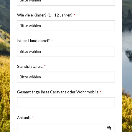
Wie viele Kinder? (1 - 12 Jahren)
*
E
Ist ein Hund dabei?
*
m
ai
l
*
Standplatz für..
*
Gesamtlänge Ihres Caravans oder Wohnmobils
*
Ankunft
*