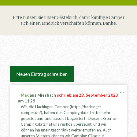
Bitte nutzen Sie unser Gästebuch, damit künftige Camper
sich einen Eindruck verschaffen können. Danke.
...
D
Max
aus
Miesbach
schrieb am
29. September 2023
i
um
11:29
e
Wir, die Hachinger-Camper (https://hachinger-
s
camper.de/), haben den Campingplatz Trittenheim
e
getestet und sind absolut begeistert! Dieser 5-Sterne
M
Campingplatz hat uns restlos überzeugt, und wir
e
können ihn uneingeschränkt weiterempfehlen. Auch
t
unseren Mietern können wir Camping Cikat nur