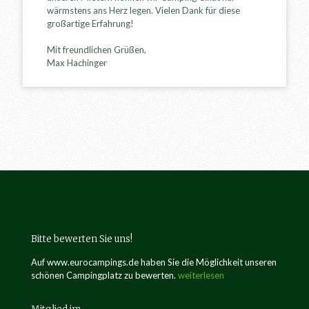
a
wärmstens ans Herz legen. Vielen Dank für diese
b
großartige Erfahrung!
o
x
Mit freundlichen Grüßen,
e
Max Hachinger
i
n
-
/
a
u
s
b
l
e
n
d
e
Bitte bewerten Sie uns!
n
.
Auf www.eurocampings.de haben Sie die Möglichkeit unseren
schönen Campingplatz zu bewerten.
weiterlesen