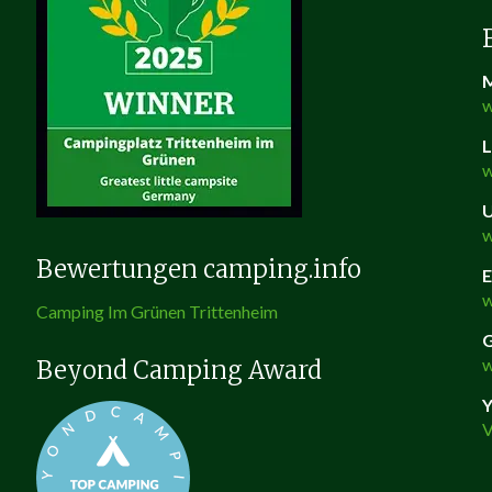
M
w
w
U
w
Bewertungen camping.info
E
w
Camping Im Grünen Trittenheim
G
w
Beyond Camping Award
Y
V