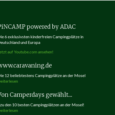
n
-
/
a
u
PiNCAMP powered by ADAC
s
b
ie 6 exklusivsten kinderfreien Campingplätze in
l
eutschland und Europa
e
n
etzt auf Youtube.com ansehen!
d
e
n
www.caravaning.de
.
ie 12 beliebtestens Campingplätze an der Mosel
eiterlesen
Von Camperdays gewählt…
..zu den 10 besten Campingplätzen an der Mosel!
eiterlesen