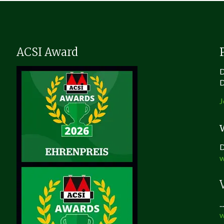
ACSI Award
D
D
J
D
w
.
w