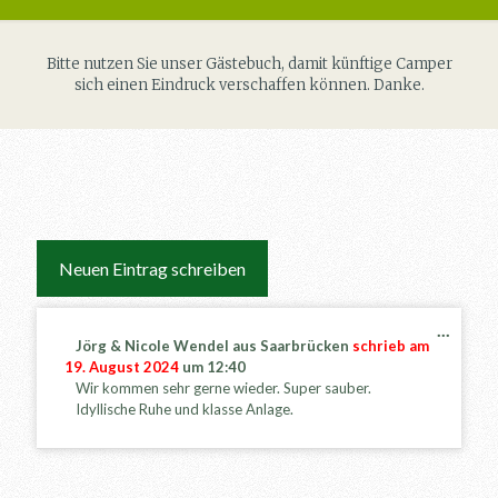
Bitte nutzen Sie unser Gästebuch, damit künftige Camper
sich einen Eindruck verschaffen können. Danke.
...
D
Jörg & Nicole Wendel
aus
Saarbrücken
schrieb am
i
19. August 2024
um
12:40
e
Wir kommen sehr gerne wieder. Super sauber.
s
Idyllische Ruhe und klasse Anlage.
e
M
e
t