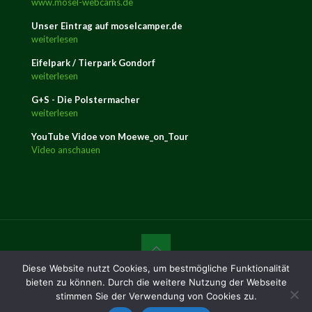
www.mosel-webcams.de
Unser Eintrag auf moselcamper.de
weiterlesen
Eifelpark / Tierpark Gondorf
weiterlesen
G+S - Die Polstermacher
weiterlesen
YouTube Vidoe von Moewe_on_Tour
Video anschauen
Diese Website nutzt Cookies, um bestmögliche Funktionalität
© 2016 Campingplatz Trittenheim | Tel. +49 (0) 6507 / 2148
bieten zu können. Durch die weitere Nutzung der Webseite
|
mail@camping-trittenheim.de
|
Impressum
|
Datenschutz
stimmen Sie der Verwendung von Cookies zu.