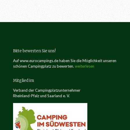
a
b
o
x
e
i
n
-
/
Bitte bewerten Sie uns!
a
u
Auf www.eurocampings.de haben Sie die Möglichkeit unseren
s
schönen Campingplatz zu bewerten.
weiterlesen
b
l
e
Mitglied im
n
Verband der Campingplatzunternehmer
d
Rheinland-Pfalz und Saarland e. V.
e
n
.